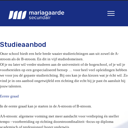
Studieaanbod
Onze school biedt een hele brede waaier studierichtingen aan uit zowel de A-
stroom als de B-stroom. En dit in vijf studiedomeinen.
Of je nu later wil verder studeren aan de universiteit of de hogeschool, of je wil je
voorbereiden op een gespecialiseerd beroep … voor heel veel opleidingen hebben
we voor jou dé gepaste studierichting. Bij ons kan je dus kiezen wat je écht wil. Zo
vind je in ons aanbod ongetwijfeld een richting die echt bij je past én aansluit bij
jouw talenten.
Eerste graad
In de eerste graad kan je starten in de A-stroom of B-stroom.
AA-stroom: algemene vorming met meer aandacht voor verdieping én sneller
tempo - voorbereiding op richting doorstroomfinaliteit -focus op diploma
academisch of professioneel hoger onderwijs